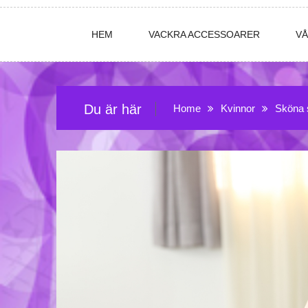
HEM
VACKRA ACCESSOARER
V
Du är här
Home
Kvinnor
Sköna s