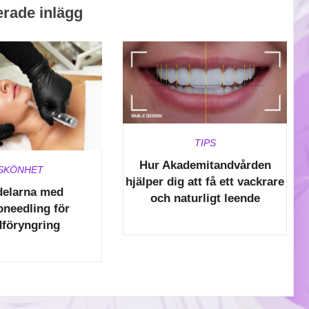
erade inlägg
TIPS
Hur Akademitandvården
SKÖNHET
hjälper dig att få ett vackrare
delarna med
och naturligt leende
oneedling för
föryngring