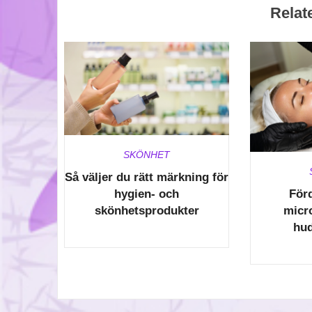
Relat
SKÖNHET
Så väljer du rätt märkning för
hygien- och
För
skönhetsprodukter
micr
hud