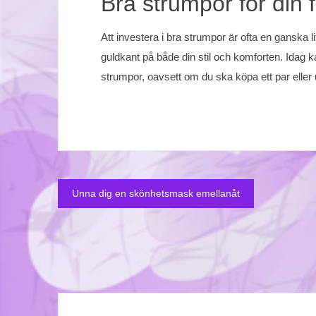
Bra strumpor för din f
Att investera i bra strumpor är ofta en ganska 
guldkant på både din stil och komforten. Idag k
strumpor, oavsett om du ska köpa ett par eller
Unna dig en skönhetsmask emellanåt
Inläggsnavigering