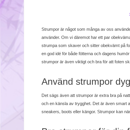
Strumpor är något som många av oss använder 
använder. Om vi däremot har ett par obekväma 
strumpa som skaver och sitter obekvämt på fote
en god idé för både fötterna och dagens humör 
strumpor är även viktigt och bra för att foten s
Använd strumpor dyg
Det sägs även att strumpor är extra bra på natte
och en känsla av trygghet. Det är även smart att
sneakers, boots eller kängor. Strumpor kan näml