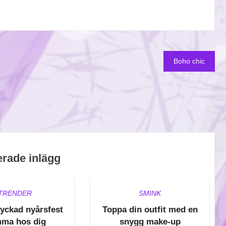
Boho chic
erade inlägg
TRENDER
SMINK
lyckad nyårsfest
Toppa din outfit med en
ma hos dig
snygg make-up