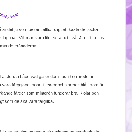
är det ju som bekant alltid roligt att kasta de tjocka
lappnat. Vill man vara lite extra het i vår är ett bra tips
kommande månaderna.
ra största både vad gäller dam- och herrmode är
ska vara färgglada, som till exempel himmelsblått som är
kande färger som mintgrön fungerar bra. Kjolar och
digt som de ska vara färgrika.
 är ett bra tips att satsa på antingen en bomberjacka,