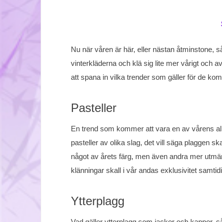
Nu när våren är här, eller nästan åtminstone, så 
vinterkläderna och klä sig lite mer vårigt och avs
att spana in vilka trender som gäller för de 
Pasteller
En trend som kommer att vara en av vårens all
pasteller av olika slag, det vill säga plaggen 
något av årets färg, men även andra mer utmär
klänningar skall i vår andas exklusivitet samti
Ytterplagg
Vad gäller ytterplagg som jackor och kappor, så