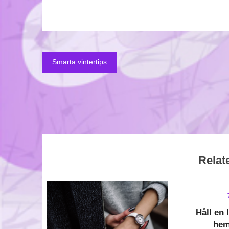
Smarta vintertips
Inläggsnavigering
Relat
Håll en 
hem