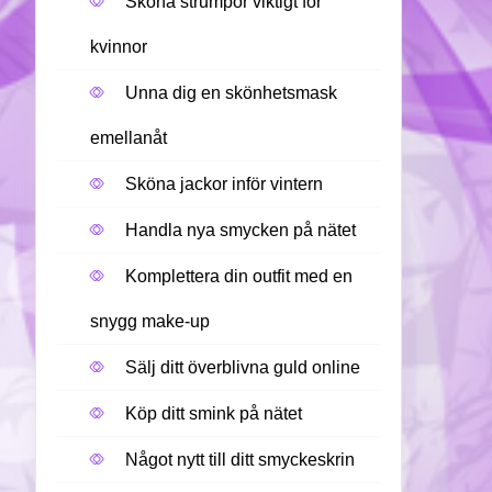
Sköna strumpor viktigt för
kvinnor
Unna dig en skönhetsmask
emellanåt
Sköna jackor inför vintern
Handla nya smycken på nätet
Komplettera din outfit med en
snygg make-up
Sälj ditt överblivna guld online
Köp ditt smink på nätet
Något nytt till ditt smyckeskrin