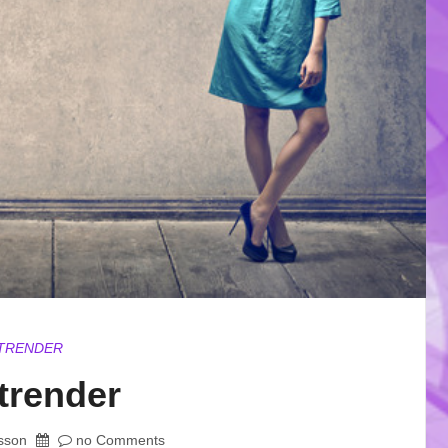
TRENDER
trender
sson
no Comments