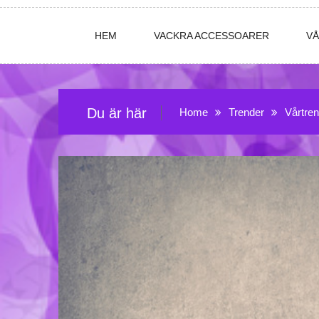
HEM
VACKRA ACCESSOARER
V
Du är här
Home
Trender
Vårtre