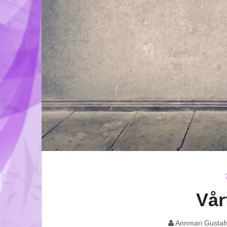
Vår
Annmari Gustaf