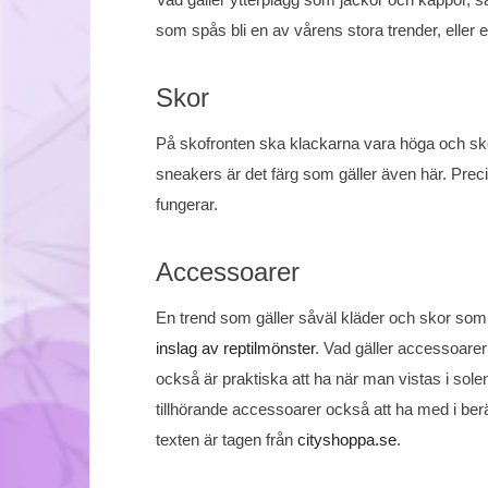
som spås bli en av vårens stora trender, ell
Skor
På skofronten ska klackarna vara höga och sko
sneakers är det färg som gäller även här. Prec
fungerar.
Accessoarer
En trend som gäller såväl kläder och skor som
inslag av reptilmönster
. Vad gäller accessoare
också är praktiska att ha när man vistas i sole
tillhörande accessoarer också att ha med i ber
texten är tagen från
cityshoppa.se
.